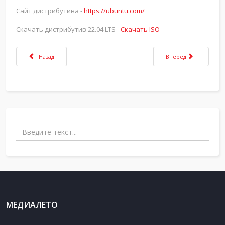
Сайт дистрибутива -
https://ubuntu.com/
Скачать дистрибутив 22.04 LTS -
Скачать ISO
Предыдущий: HestiaCP
Следующий: OpenSer
Назад
Вперед
Поиск
МЕДИАЛЕТО