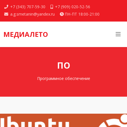
+7 (343) 707-59-30
+7 (909) 020-52-56
a.g.smetanin@yandex.ru
ПН-ПТ 18:00-21:00
МЕДИАЛЕТО
ПО
Программное обеспечение