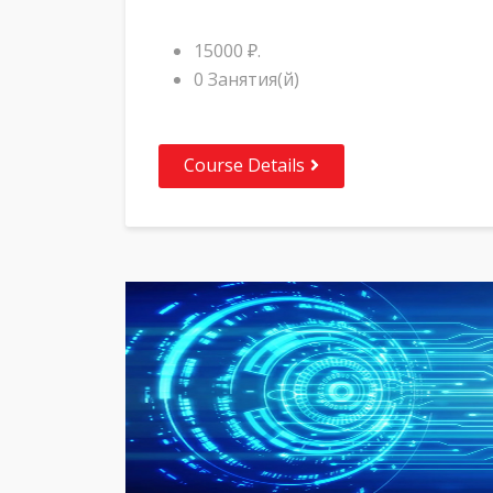
15000 ₽.
0 Занятия(й)
Course Details