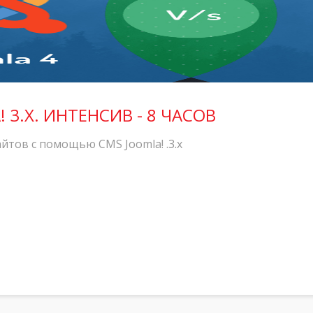
 3.X. ИНТЕНСИВ - 8 ЧАСОВ
йтов с помощью CMS Joomla! .3.x