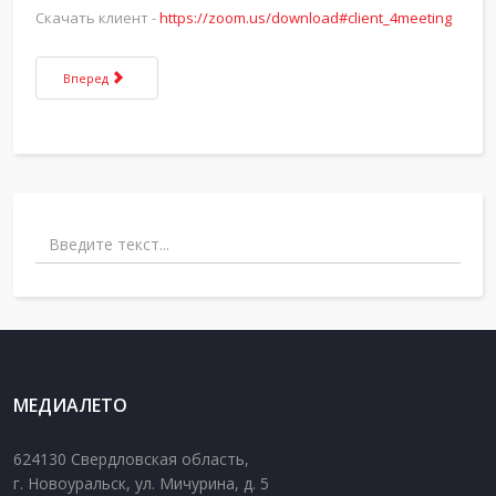
Скачать клиент -
https://zoom.us/download#client_4meeting
Следующий: FileZilla
Вперед
Поиск
МЕДИАЛЕТО
624130 Свердловская область,
г. Новоуральск, ул. Мичурина, д. 5